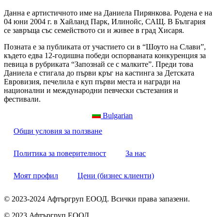
Данна е артистичното име на Даниела Пирянкова. Родена е на
04 юни 2004 г. в Хайланд Парк, Илинойс, САЩ. В България
се завръща със семейството си и живее в град Хисаря.
Позната е за публиката от участието си в “Шоуто на Слави”,
където едва 12-годишна победи оспорваната конкуренция за
певица в рубриката “Запознай се с малките”. Преди това
Даниела е стигала до първи кръг на кастинга за Детската
Евровизия, печелила е куп първи места и награди на
национални и международни певчески състезания и
фестивали.
Bulgarian
Общи условия за ползване
Политика за поверителност
За нас
Моят профил
Цени (бизнес клиенти)
© 2023-2024 Афтъргруп ЕООД. Всички права запазени.
© 2023 Афтъргруп ЕООД.