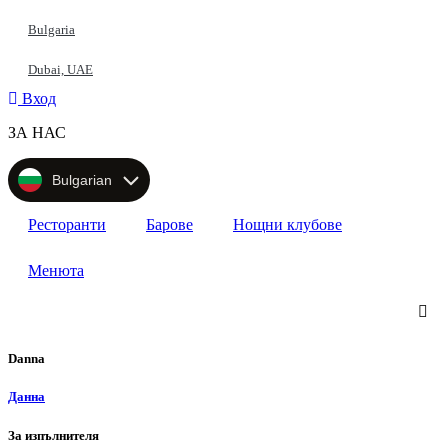
Прескочи
Bulgaria
Dubai, UAE
Вход
ЗА НАС
Bulgarian
Ресторанти
Барове
Нощни клубове
Менюта
Danna
Данна
За изпълнителя